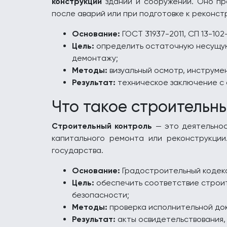
конструкций
зданий и сооружений. Оно пр
после аварий или при подготовке к реконст
Основание:
ГОСТ 31937-2011, СП 13-102-
Цель:
определить остаточную несущую 
демонтажу;
Методы:
визуальный осмотр, инструмен
Результат:
техническое заключение с 
Что такое строительн
Строительный контроль
— это деятельнос
капитального ремонта или реконструкции
государства.
Основание:
Градостроительный кодекс 
Цель:
обеспечить соответствие строи
безопасности;
Методы:
проверка исполнительной док
Результат:
акты освидетельствования, 