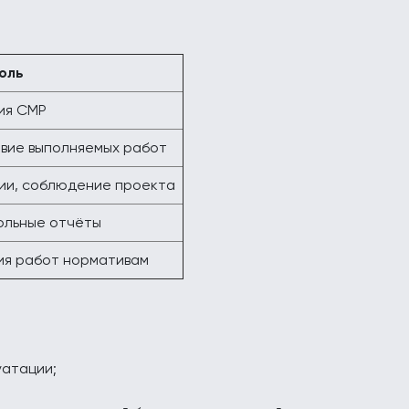
оль
ия СМР
твие выполняемых работ
ии, соблюдение проекта
рольные отчёты
ия работ нормативам
уатации;