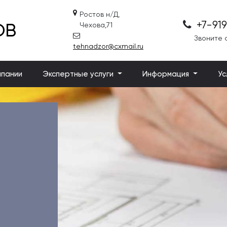
Ростов н/Д,
+7-91
ОВ
Чехова,71
Звоните с
tehnadzor@cxmail.ru
мпании
Экспертные услуги
Информация
Ус