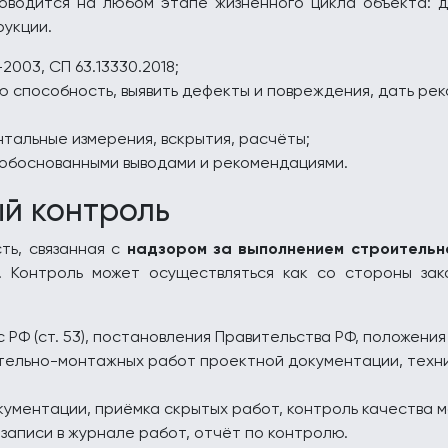
оводится на любом этапе жизненного цикла объекта: д
рукции.
2003, СП 63.13330.2018;
способность, выявить дефекты и повреждения, дать рек
тальные измерения, вскрытия, расчёты;
обоснованными выводами и рекомендациями.
ый контроль
ть, связанная с
надзором за выполнением строитель
. Контроль может осуществляться как со стороны зак
РФ (ст. 53), постановления Правительства РФ, положения 
тельно-монтажных работ проектной документации, техн
ументации, приёмка скрытых работ, контроль качества м
записи в журнале работ, отчёт по контролю.